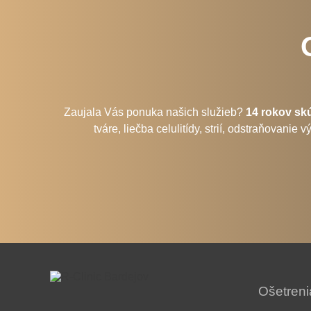
Zaujala Vás ponuka našich služieb?
14 rokov sk
tváre, liečba celulitídy, strií, odstraňovan
Ošetreni