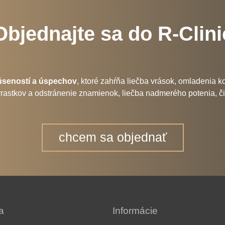
Objednajte sa do R-Clini
úseností a úspechov
, ktoré zahŕňa liečba vrások, omladenia 
ie výrastkov a odstránenie znamienok, liečba nadmerého potenia, 
chcem sa objednať
a
Informácie