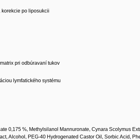
korekcie po liposukcii
matrix pri odbúravaní tukov
láciou lymfatického systému
late 0,175 %, Methylsilanol Mannuronate, Cynara Scolymus Ext
ract, Alcohol, PEG-40 Hydrogenated Castor Oil, Sorbic Acid, P