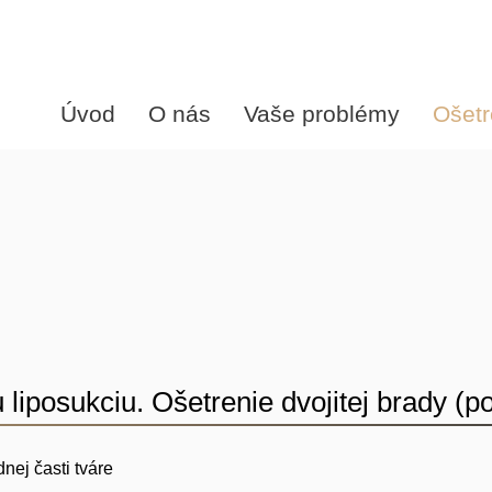
Úvod
O nás
Vaše problémy
Ošetr
posukciu. Ošetrenie dvojitej brady (p
ej časti tváre